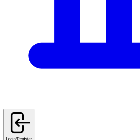
|
|
Login/Register