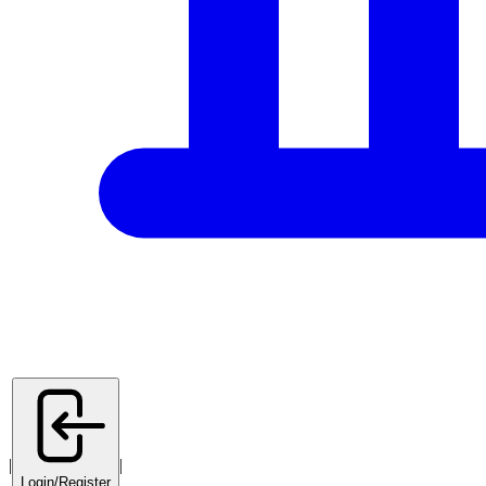
|
|
Login/Register