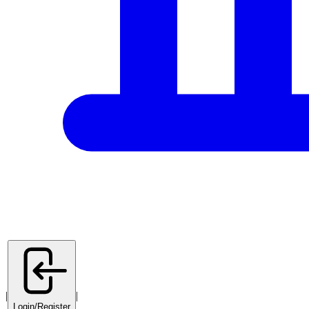
|
|
Login/Register