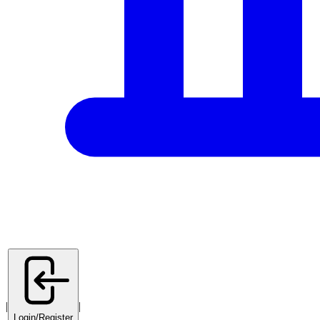
|
|
Login/Register