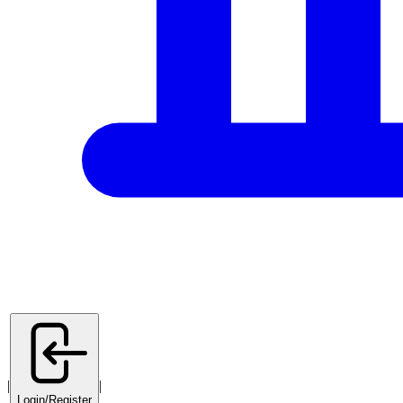
|
|
Login/Register