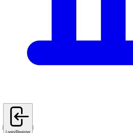
|
|
Login/Register