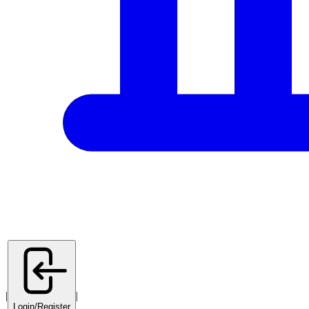
|
|
Login/Register