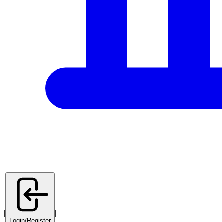
|
|
Login/Register