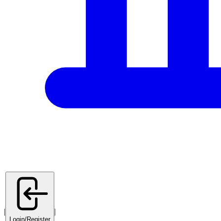
|
|
Login/Register