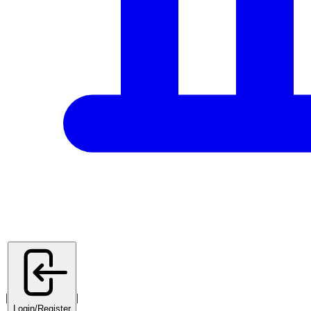
|
|
Login/Register