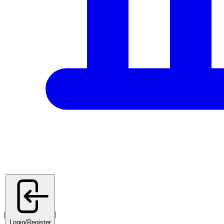
|
|
Login/Register