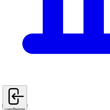
|
|
Login/Register