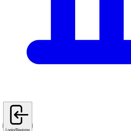
|
|
Login/Register