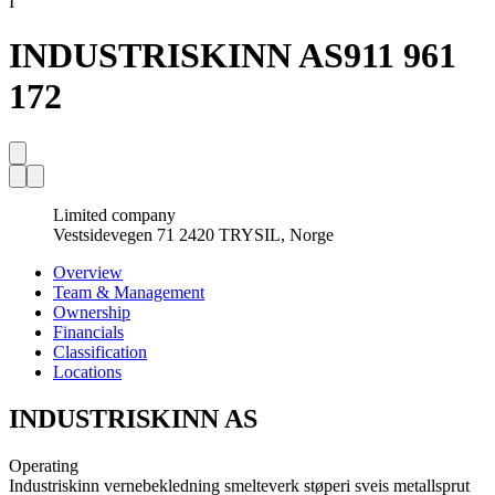
I
INDUSTRISKINN AS
911 961
172
Limited company
Vestsidevegen 71 2420 TRYSIL, Norge
Overview
Team & Management
Ownership
Financials
Classification
Locations
INDUSTRISKINN AS
Operating
Industriskinn vernebekledning smelteverk støperi sveis metallsprut