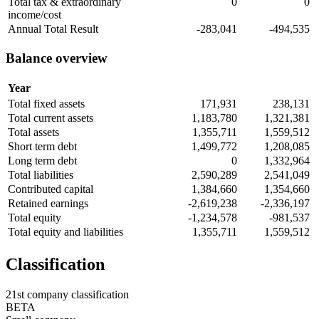
Total tax & extraordinary
0
0
income/cost
Annual Total Result
-283,041
-494,535
Balance overview
Year
Total fixed assets
171,931
238,131
Total current assets
1,183,780
1,321,381
Total assets
1,355,711
1,559,512
Short term debt
1,499,772
1,208,085
Long term debt
0
1,332,964
Total liabilities
2,590,289
2,541,049
Contributed capital
1,384,660
1,354,660
Retained earnings
-2,619,238
-2,336,197
Total equity
-1,234,578
-981,537
Total equity and liabilities
1,355,711
1,559,512
Classification
21st company classification
BETA