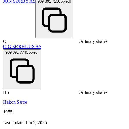
JON SØRBY AS
989 891 723
Copied!
O
Ordinary shares
O G SØRHUUS AS
989 891 774
Copied!
HS
Ordinary shares
Håkon Sætre
1955
Last update: Jun 2, 2025