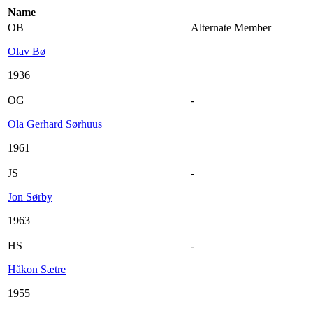
Name
OB
Alternate Member
Olav Bø
1936
OG
-
Ola Gerhard Sørhuus
1961
JS
-
Jon Sørby
1963
HS
-
Håkon Sætre
1955