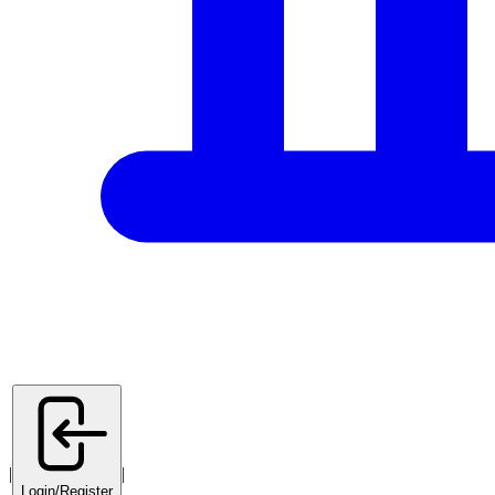
|
|
Login/Register