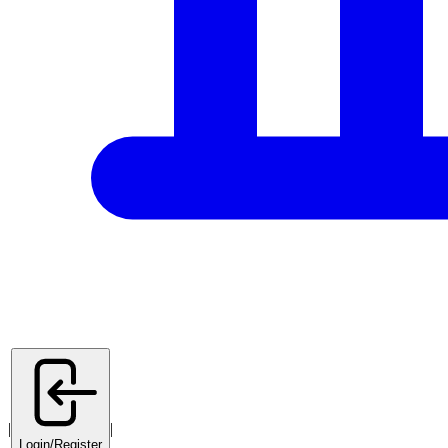
|
|
Login/Register