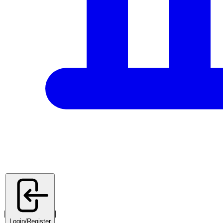
|
|
Login/Register