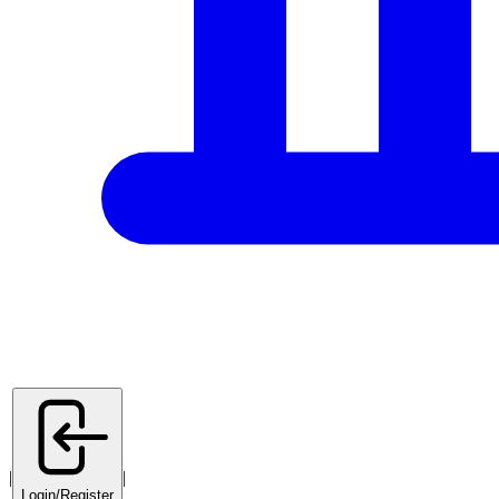
|
|
Login/Register