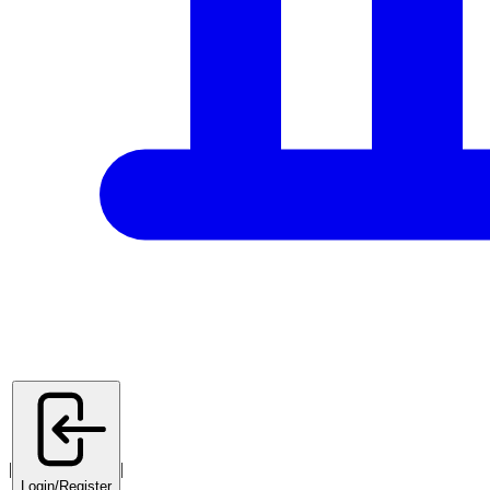
|
|
Login/Register