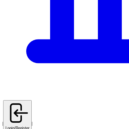
|
|
Login/Register