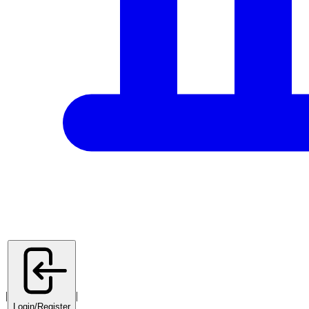
|
|
Login/Register