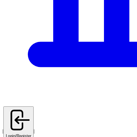
|
|
Login/Register