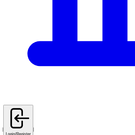
|
|
Login/Register