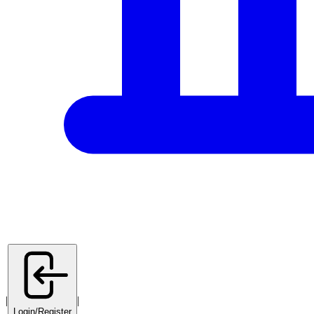
|
|
Login/Register