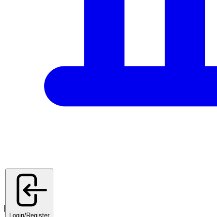
|
|
Login/Register