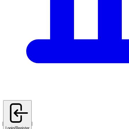
|
|
Login/Register