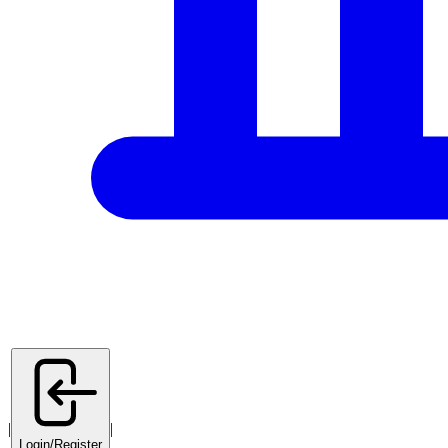
|
|
Login/Register