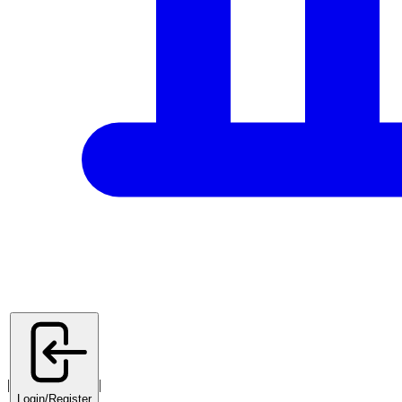
|
|
Login/Register