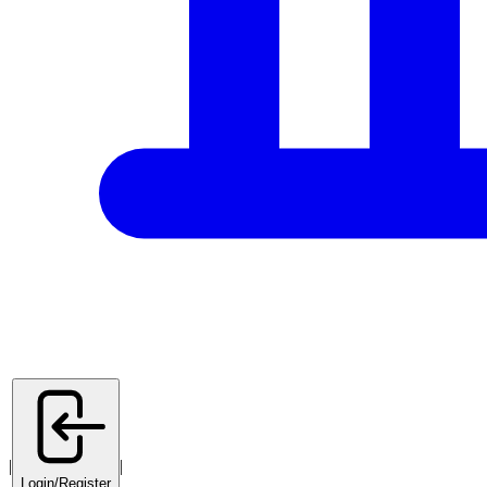
|
|
Login/Register