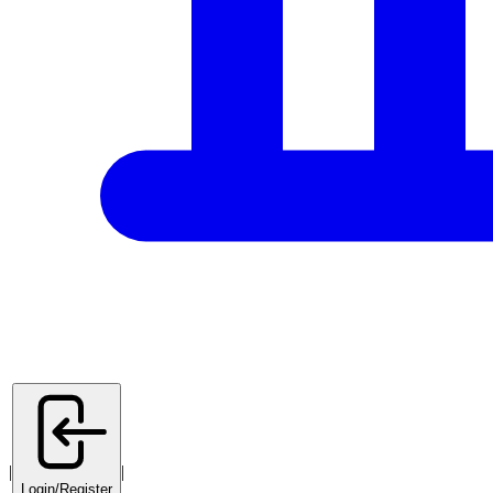
|
|
Login/Register