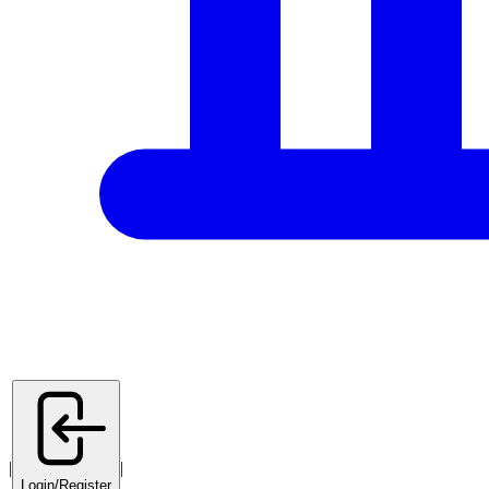
|
|
Login/Register