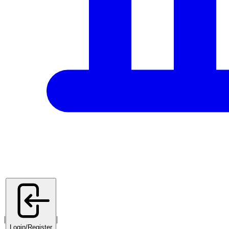
|
|
Login/Register