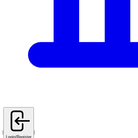
|
|
Login/Register