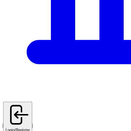
|
|
Login/Register