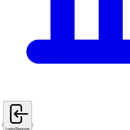
|
|
Login/Register